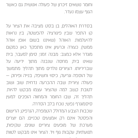
וחומר נושאים זיכרון של פעולה אנושית גם כאשר
הגוף עצמו נעדר.
בסדרת האוהלים, בן בסט מציבה את הציור על
קו התפר שבין פיגורציה להפשטה, בין נראות
להיעלמות. האוהל (שאיננו בשום אופן אוהל
ממשי), כצורה וכרעיון, אינו מתפקד כאן כמקום
מוגדר אלא כמצב: מבנה זמני, סימן למעבר, בית
שאינו בית, מחסה שנבנה מתוך ידיעה על
שבריריותו. הציורים נולדים מתוך תהליך מתמשך
של הוספה וגריעה, כיסוי וחשיפה, בנייה ופירוק —
פעולה ציורית שבה ההכרעה נדחית שוב ושוב
לטובת קשב למה שהציור עצמו מבקש להיות.
תהליך זה, שבו החומר והמחווה הופכים למעין
סיסמוגרף נפשי, נוכח בלב הסדרה.
שכבות הצבע המדולל, הטמפרה, הגרפיט, הרישום
והפסטל אינם רק אמצעים טכניים; הם יוצרים
מערכת של מופעים ציוריים שונים; שקיפות,
תנועתיות, עקבות גוף ויד. הציור אינו מבקש לטוות