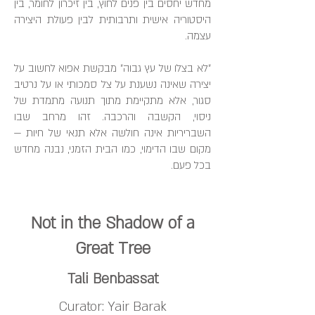
מחדש יחסים בין פנים לחוץ, בין זיכרון לחומר, בין
היסטוריה אישית ותרבותית לבין פעולת היצירה
עצמה.
״לא בצלו של עץ גבוה״ מבקשת אפוא לחשוב על
יצירה שאינה נשענת על צל סמכותי או על נרטיב
סגור, אלא מתקיימת מתוך תנועה מתמדת של
ניסוי, הקשבה והרכבה. זהו מרחב שבו
השבריריות אינה חולשה אלא תנאי של חיות —
מקום שבו הדימוי, כמו הבית הזמני, נבנה מחדש
בכל פעם.
Not in the Shadow of a
Great Tree
Tali Benbassat
Curator: Yair Barak