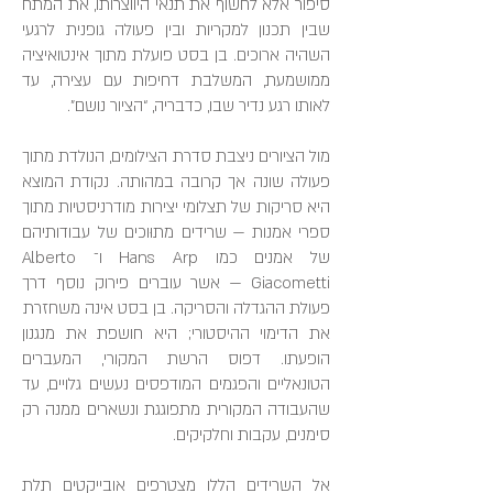
סיפור אלא לחשוף את תנאי היווצרותו, את המתח
שבין תכנון למקריות ובין פעולה גופנית לרגעי
השהיה ארוכים. בן בסט פועלת מתוך אינטואיציה
ממושמעת, המשלבת דחיפות עם עצירה, עד
לאותו רגע נדיר שבו, כדבריה, “הציור נושם”.
מול הציורים ניצבת סדרת הצילומים, הנולדת מתוך
פעולה שונה אך קרובה במהותה. נקודת המוצא
היא סריקות של תצלומי יצירות מודרניסטיות מתוך
ספרי אמנות — שרידים מתוּוכים של עבודותיהם
של אמנים כמו Hans Arp ו־ Alberto
Giacometti — אשר עוברים פירוק נוסף דרך
פעולת ההגדלה והסריקה. בן בסט אינה משחזרת
את הדימוי ההיסטורי; היא חושפת את מנגנון
הופעתו. דפוס הרשת המקורי, המעברים
הטונאליים והפגמים המודפסים נעשים גלויים, עד
שהעבודה המקורית מתפוגגת ונשארים ממנה רק
סימנים, עקבות וחלקיקים.
אל השרידים הללו מצטרפים אובייקטים תלת