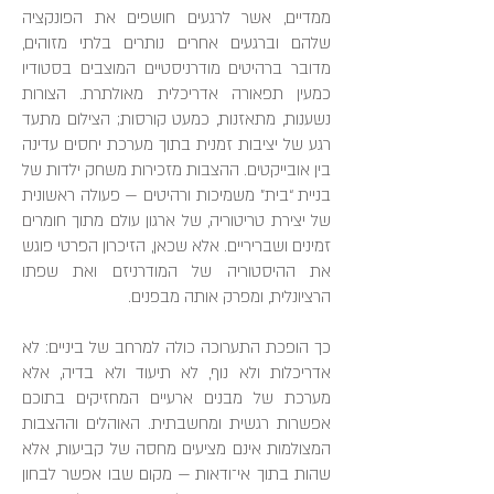
ממדיים, אשר לרגעים חושפים את הפונקציה
שלהם וברגעים אחרים נותרים בלתי מזוהים,
מדובר ברהיטים מודרניסטיים המוצבים בסטודיו
כמעין תפאורה אדריכלית מאולתרת. הצורות
נשענות, מתאזנות, כמעט קורסות; הצילום מתעד
רגע של יציבות זמנית בתוך מערכת יחסים עדינה
בין אובייקטים. ההצבות מזכירות משחק ילדות של
בניית “בית” משמיכות ורהיטים — פעולה ראשונית
של יצירת טריטוריה, של ארגון עולם מתוך חומרים
זמינים ושבריריים. אלא שכאן, הזיכרון הפרטי פוגש
את ההיסטוריה של המודרניזם ואת שפתו
הרציונלית, ומפרק אותה מבפנים.
כך הופכת התערוכה כולה למרחב של ביניים: לא
אדריכלות ולא נוף, לא תיעוד ולא בדיה, אלא
מערכת של מבנים ארעיים המחזיקים בתוכם
אפשרות רגשית ומחשבתית. האוהלים וההצבות
המצולמות אינם מציעים מחסה של קביעות, אלא
שהות בתוך אי־ודאות — מקום שבו אפשר לבחון