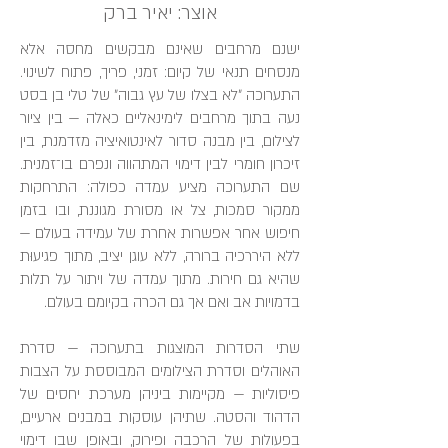
אוצר: יאיר ברק
ישנם מרחבים שאינם מבקשים מחסה אלא
מנסחים תנאי של קיום: זמני, פריך, פתוח לשינוי.
התערוכה ״לא בצלו של עץ גבוה״ של טלי בן בסט
נעה בתוך מרחבים לימינאליים כאלה — בין ציור
לצילום, בין מבנה סדור לאינטואיציה מזדמנת, בין
זיכרון חומרי לבין דימוי המתהווה ונפרם בו־זמנית.
שם התערוכה מציע עמדה כפולה: התרחקות
ממקור סמכות, צל או מסורת מגוננת, ובו בזמן
חיפוש אחר אפשרות אחרת של עמידה בעולם —
ללא היררכיה ברורה, ללא עוגן יציב, מתוך פגיעוּת
שהיא גם חירות. מתוך עמדה של ויתור על תלות
בדמויות אב ואם אך גם הכרה בקיומם בעולם.
שתי הסדרות המוצגות בתערוכה — סדרת
האוהלים וסדרת הצילומים המבוססת על הצבות
פיסוליות — מקיימות ביניהן מערכת יחסים של
הדהוד והסטה. שתיהן עוסקות במבנים ארעיים,
בפעולות של הרכבה ופירוק, ובאופן שבו דימוי