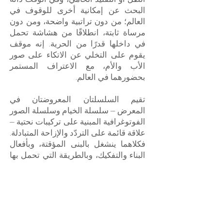
البحث عن إمكانية أخرى للوقوف في
العالم؛ من دون تراتبية واضحة، ومن دون
مرساة ثابتة، انطلاقًا من هشاشة تحمل
في داخلها قدرًا من الحرية. إنه موقف
يقوم على التخلي عن الاتكاء على صور
الأب والأم، مع الاعتراف المستمر
بحضورهما في العالم.
تقيم السلسلتان المعروضتان في
المعرض — سلسلة الخيام وسلسلة الصور
الفوتوغرافية المبنية على تركيبات نحتية —
علاقة قائمة على التردّد والإزاحة المتبادلة.
فكلاهما ينشغل بالبنى المؤقتة، وبأفعال
البناء والتفكيك، وبالطريقة التي تحمل بها
الصورة والمادة ذاكرة الفعل الإنساني
حتى في غياب الجسد ذاته.
في سلسلة الخيام، تضع بن باسات الرسم
على خط التماس بين التشخيص والتجريد،