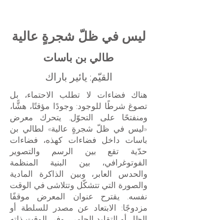
ليس في ظلّ شجرةٍ عالية
طالي بن باسات
القيّم: يائير باراك
هناك فضاءات لا تطلب الاحتماء، بل
تصوغ شرطًا للوجود: وجودًا مؤقتًا، هشًّا،
ومنفتحًا على التحوّل. يتحرك معرض
«ليس في ظلّ شجرةٍ عالية» لطالي بن
باسات داخل فضاءات كهذه، فضاءات
حدّية تقع بين الرسم والتصوير
الفوتوغرافي، بين البنية المنظمة
والحدس العابر، وبين الذاكرة المادية
والصورة التي تتشكّل وتتلاشى في الوقت
نفسه. يقترح عنوان المعرض موقفًا
مزدوجًا: الابتعاد عن مصدر للسلطة أو
الظل أو التقليد الحامي، وفي الوقت ذاته