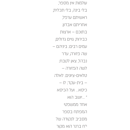
עולמות אין מספר,
בלי בינה, בלי תכלית,
ראשיתם ערפל,
אחריתם אבדון;
בתוכם – ארצות
כבירות, גויים גדולים,
עמים רבים; ביניהם –
שה פזורה, עדר
נבהל, צאן לטבח;
לשה הפזורה –
טלאים-ציונים; לאלה
– בית-עקד; לו –
כיסא... ועל הכיסא
יושב הוא... "
אחד ממשפטי
המפתח בספר
מסביב לנקודה של
י"ח ברנר הוא מקור