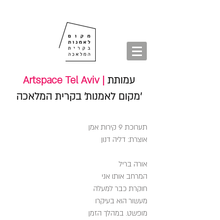
חנות
סיורים
shop
סיורים
tours
חנות
עמותת
Artspace Tel Aviv |
'מקום לאמנות' בקרית המלאכה
תערוכת 9 קירות אמן
אוצרת: דליה דנון
אורה בריל
המרחב אותו אני
חוקרת כבר למעלה
מעשור הוא בעיקרו
מופשט. במהלך הזמן