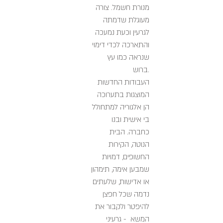
מנורת חשמל. צורה
מעוגלת שדמתה
לגרעין וכעת נמעכה
והתארכה לכדי דימוי
שנראה כמו עץ
ברוש.
העבודות החדשות
המוצגות בתערוכה
הן אלגוריה למתחולל
בי אישית ובנו
כחברה. הבית
הנוטה, הקירות
החשופים, דמויות
שמבען אימה, תימהון
או אדישות, שלעתים
נדמה שכל חפצן
להיפטר ולקבור את
המשא - גרעיני