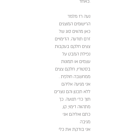
כאחד.
נעה רז מלמד
הרישומים המוצגים
כאן מהווים סוג של
זרם תודעה. הדימויים
צצים חלקם בעקבות
נפילת המבט על
עצמים או תמונות
בסטודיו, חלקם צצים
ממחשבה חולפת .
אני מגיעה אליהם
ללא תכנון והם נוצרים
תוך כדי תנועה. כך
מתהווה דימוי, קו,
כתם ואליהם אני
מגיבה
אני בודקת את כלי