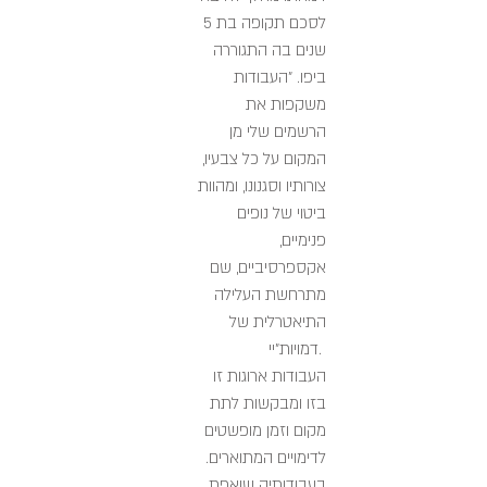
לסכם תקופה בת 5
שנים בה התגוררה
ביפו. "העבודות
משקפות את
הרשמים שלי מן
המקום על כל צבעיו,
צורותיו וסגנונו, ומהוות
ביטוי של נופים
פנימיים,
אקספרסיביים, שם
מתרחשת העלילה
התיאטרלית של
דמויות"יי.
העבודות ארוגות זו
בזו ומבקשות לתת
מקום וזמן מופשטים
לדימויים המתוארים.
בעבודותיה שואפת