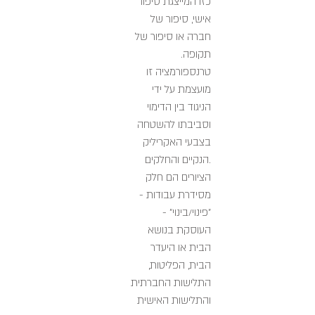
כזו המייצגת סיפור
אישי, סיפור של
חברה או סיפור של
תקופה.
טרנספורמציה זו
מועצמת על ידי
הניגוד בין הדימוי
וסביבתו להשטחה
בצבעי האקריליק
הנקיים והחלקים.
הציורים הם חלק
מסידרת עבודות -
"פינוי/בינוי" -
העוסקת בנושא
הבית או היעדר
הבית, הפליטות,
התלישות החברתית
והתלישות האישית