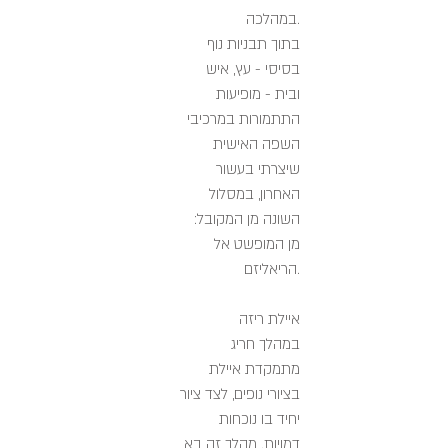
במהלכה.
בתוך תבניות נוף
בסיסי - עץ, איש
ובית - מופיעות
התתמורות במרכיבי
השפה האישית
שיצרתי בעשור
האחרון, במסלול
השונה מן המקובל:
מן המופשט אל
הריאליזם.
איילת ריזה
במהלך חריג
מתמקדת איילת
בציורי נופים, לצד ציור
יחיד בו נוכחות
דמויות. מהלך זה בא