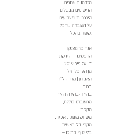
מזדמנים אחרים.
הרישומים מבטלים
היררכיות ומצביעים
על העובדה שהכל
קשור בהכל.
אנה פרומצנקו
הדפסים - הזרקת
דיו על נייר 2019
מן הערפל אל
האבדון | מחווה לי"ח
ברנר
"בהירה-בהירה היא
מחשבתו, כוללת,
מקפת
משחק משונה, אכזרי,
מקרי, בלי ראשית,
בלי סוף; בתוכו –