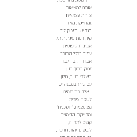
דרך מסננים והופכת
אותם למציאות
ציורית עצמאית
ומדוייקת מאד.
בגד ישן הזרוק ליד
קיר, חנות פינתית תל
אביבית טיפוסית,
עמוד ברזל התומך
אבן דרך, בד לבן
זרוק בתוך בניין
בשלבי בנייה, חלון
עם סורג במבנה ישן
–אלה מתורגמים
לשפה ציורית
מצומצמת, "חסכנית"
ומדוייקת. הדימויים
קמים לתחייה,
לובשים זהות חדשה,