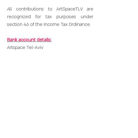
All contributions to ArtSpaceTLV are
recognized for tax purposes under
section 46 of the Income Tax Ordinance
Bank account details:
Artspace Tel-Aviv
Benleumi, First International Bank of
Israel
IBAN: IL300310820000000244961
שביל המרץ 5, קומה 3 תל אביב