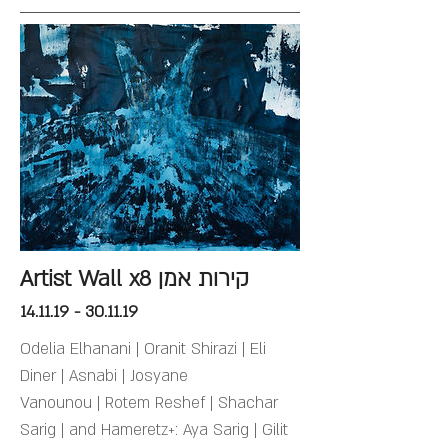
Artist Wall x8 קירות אמן
14.11.19 - 30.11.19
Odelia Elhanani | Oranit Shirazi | Eli
Diner | Asnabi | Josyane
Vanounou | Rotem Reshef | Shachar
Sarig | and Hameretz+: Aya Sarig | Gilit