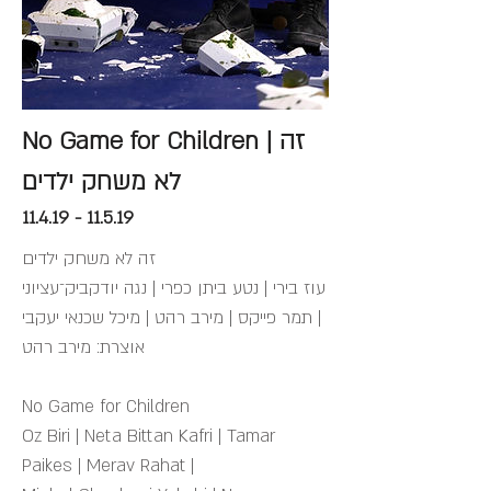
No Game for Children | זה
לא משחק ילדים
11.4.19 - 11.5.19
זה לא משחק ילדים
עוז בירי | נטע ביתן כפרי | נגה יודקביק־עציוני
| תמר פייקס | מירב רהט | מיכל שכנאי יעקבי
אוצרת: מירב רהט
No Game for Children
Oz Biri | Neta Bittan Kafri | Tamar
Paikes | Merav Rahat |