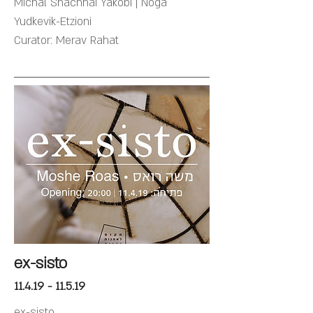
Michal Shachnai Yakobi | Noga
Yudkevik-Etzioni
Curator: Merav Rahat
ex-sisto
11.4.19 - 11.5.19
ex-sisto