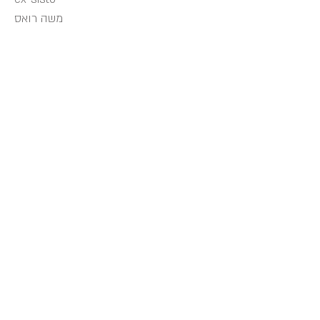
משה רואס
אוצר: ניר הרמט
ex-sisto
Moshe Roas
Curator: Nir Harmat