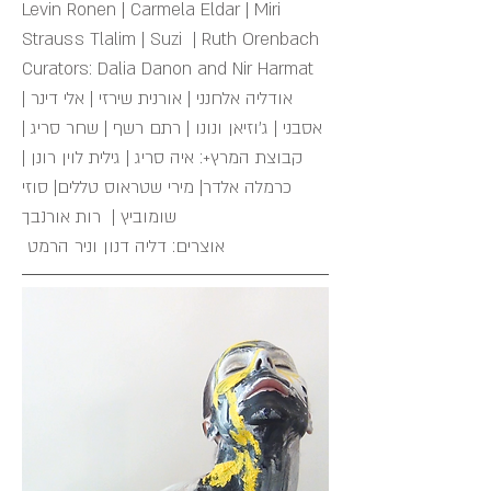
Levin Ronen | Carmela Eldar | Miri
Strauss Tlalim | Suzi | Ruth Orenbach ​
Curators: Dalia Danon and Nir Harmat
אודליה אלחנני | אורנית שירזי | אלי דינר |
אסבני | ג׳וזיאן ונונו | רתם רשף | שחר סריג |
קבוצת המרץ+: איה סריג | גילית לוין רונן |
כרמלה אלדר| מירי שטראוס טללים| סוזי
שומוביץ | רות אורנבך
​ אוצרים: דליה דנון וניר הרמט