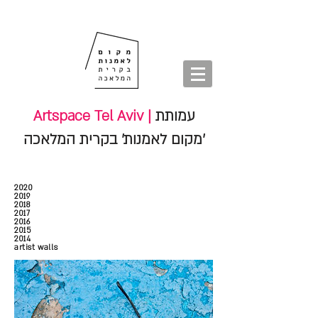
חנות
סיורים
shop
סיורים
tours
חנות
עמותת
Artspace Tel Aviv |
'מקום לאמנות' בקרית המלאכה
2020
2019
2018
2017
2016
2015
2014
artist walls