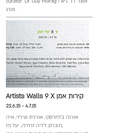
curator: Dr. Guy Morag / אוצר: דר. גיא
מורג
Artists Walls 9 X קירות אמן
22.6.15 - 4.7.15
אורנה בלחרסקי, אורנית שירזי, איה
חוברס, דליה זרחיה, יעל פז,