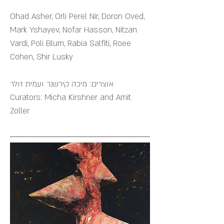
Ohad Asher, Orli Perel Nir, Doron Oved,
Mark Yshayev, Nofar Hasson, Nitzan
Vardi, Poli Blum, Rabia Salfiti, Roee
Cohen, Shir Lusky
אוצרים: מיכה קירשנר ועמית זולר
Curators: Micha Kirshner and Amit
Zoller