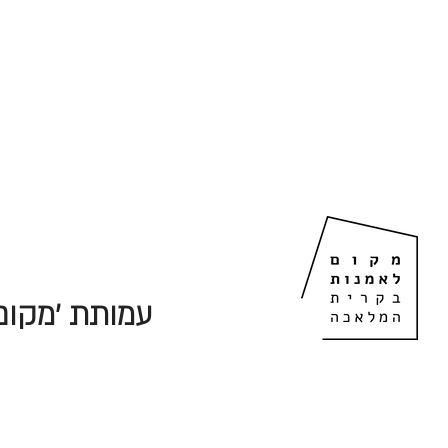
עמותת 'מקום