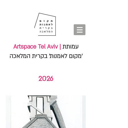
חנות
סיורים
shop
סיורים
tours
חנות
עמותת
Artspace Tel Aviv |
'מקום לאמנות' בקרית המלאכה
2026
מאה
ועשרים
רישומים
בעקבות
הילה