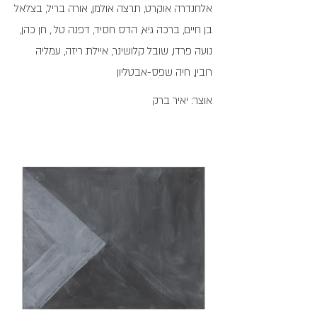
אלחנדרה אוקרט, תרצה אולמן, אורה בריל, בצלאל
בן חיים, ברכה גיא, הדס חסיד, דפנה טל , חן כהן,
נועה פרדו, שובל קלושינר, איילת ריזה, עמליה
רובין, חיה שפס-אבטליון
אוצר: יאיר ברק
לא בצלו
של עץ
גדול