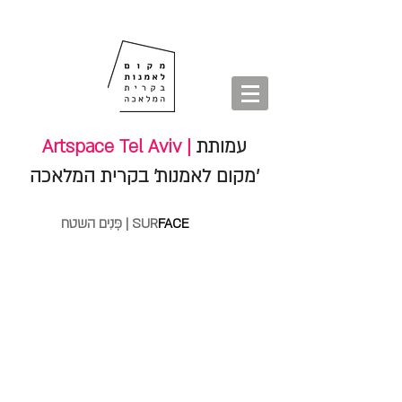
חנות
סיורים
shop
סיורים
tours
חנות
עמותת
Artspace Tel Aviv |
'מקום לאמנות' בקרית המלאכה
FACE
פְּנִים השטח | SUR