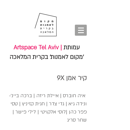
חנות
סיורים
shop
סיורים
tours
חנות
עמותת
Artspace Tel Aviv |
'מקום לאמנות' בקרית המלאכה
קיר אמן 9X
איה חוברס | איילת ריזה | ברכה ביינ'-
ונידה גיא | גדי צדר | חגית קזיניץ | טסי
פפר כהן |לוסי אלקויטי | לילי פישר |
שחר סריג