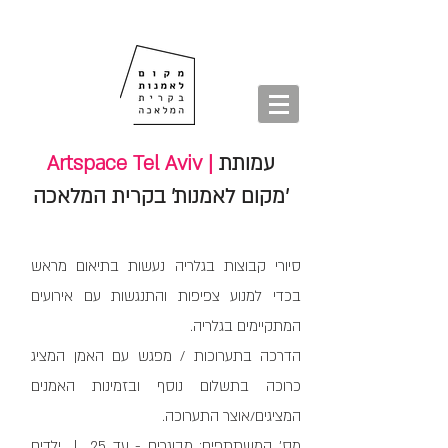
חנות
סיורים
shop
סיורים
tours
חנות
עמותת
Artspace Tel Aviv |
'מקום לאמנות' בקרית המלאכה
סיורי קבוצות בגלריה נעשות בתיאום מראש
בכדי למנוע צפיפות והתנגשות עם אירועים
המתקיימים בגלריה.
הדרכה בתערוכות / מפגש עם האמן המציג
כרוכה בתשלום נוסף ובזמינות האמנים
המציגים/אוצר התערוכה.
מס' המשתתפים: מבוגרים - עד 25 | ילדים