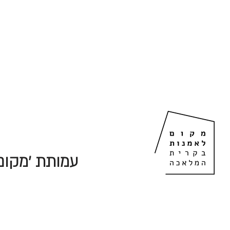
עמותת 'מקום