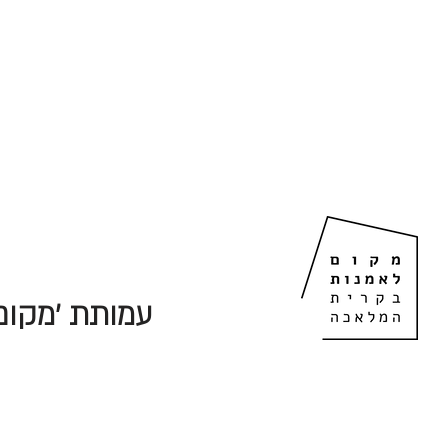
עמותת 'מקום