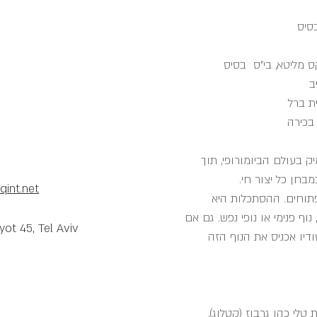
 בעולם הביומורופי, תוך
בחן כל יצור חי.
qint.net
פתוחים. ההסתכלות היא
וף פנימי או נופי נפש. גם אם
ot 45, Tel Aviv
יו אכניס את הנוף הזה
 טלי כהן גרבוז (קטלוג),