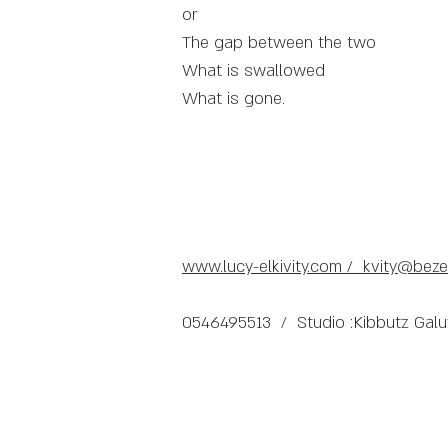
or
The gap between the two
What is swallowed
What is gone.
www.lucy-elkivity.com / kvity@beze
0546495513 / Studio :Kibbutz Galuy