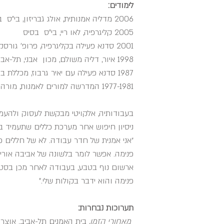
לימודים:
2006 מדליה אמנותית, אולג גבריזון, בי"ס בסיס
2005 קליגרפיה, לאו ריי, בי"ס בסיס
2001 סדנא פעילה בקליגרפיה, פרופ' גורסקס מליטא, בי"ס בסיס
1998 איור, דליה משולם, מכון אבני, תל-אביב
1987 סדנא פעילה עם יאיר גרבוז, מכללת בית ברל
1977-1981 המדרשה למורים לאמנות, מורה בכירה
בעבודותיה, אלקויטי מבקשת לעסוק ולהעמיק
ניסיון חיפוש אחר מערכת כללים שתעמיד במ
״אני אמנית של חדר עבודה. לא של חללים 
פנימה. אפשר לומר בלשונה של אביבה אורי, נ
ארשום נוף בטבע, בעבודה לאחר מכן בסטוד
פנימה והוא ידבר בקולות שלי."
תערוכות נבחרות:
מאחורי הזמן
, בית האמנים תל-אביב. אוצרת