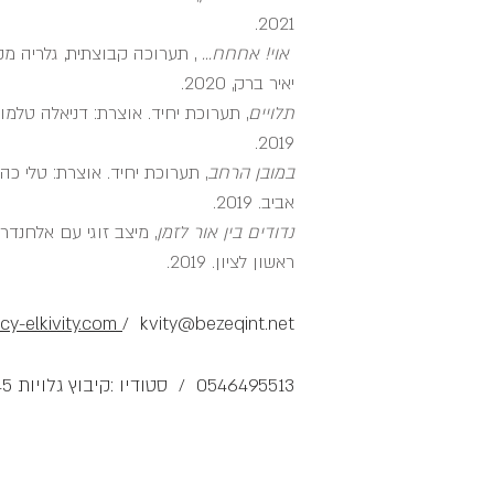
2021.
אוי! אחחח...
, תערוכה קבוצתית, גלריה מק
יאיר ברק, ​2020.
תלויים
, תערוכת יחיד. אוצרת: דניאלה טלמו
2019.
במובן הרחב
, תערוכת יחיד. אוצרת: טלי כה
אביב. 2019.
נדודים בין אור לזמן
, מיצב זוגי עם אלחנדרה
ראשון לציון. 2019.
cy-elkivity.com
/
kvity@bezeqint.net
0546495513 / סטודיו :קיבוץ גלויות 45, תל אביב