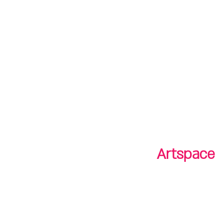
חנות
חנות
shop
סיורים
tours
Artspace 