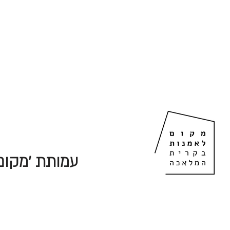
עמותת 'מקום