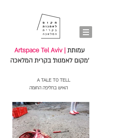
חנות
סיורים
shop
סיורים
tours
חנות
עמותת
Artspace Tel Aviv |
'מקום לאמנות' בקרית המלאכה
A TALE TO TELL
האיש בחליפה החומה