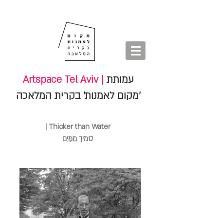
חנות
סיורים
shop
סיורים
tours
חנות
עמותת
Artspace Tel Aviv |
'מקום לאמנות' בקרית המלאכה
|
Thicker than Water
סמיך מִמַּיִם