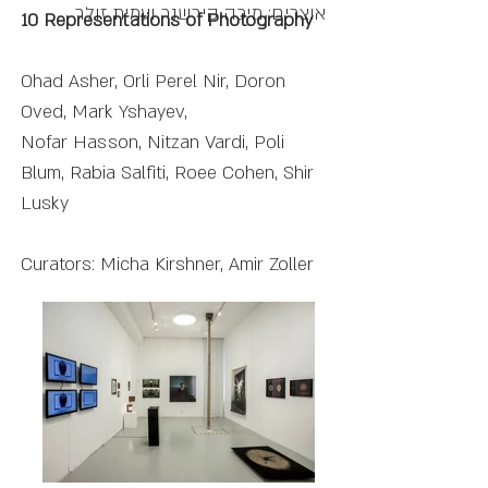
אוצרים: מיכה קירשנר ועמית זולר
10 Representations of Photography
Ohad Asher, Orli Perel Nir, Doron
Oved, Mark Yshayev,
Nofar Hasson, Nitzan Vardi, Poli
Blum, Rabia Salfiti, Roee Cohen, Shir
Lusky
Curators: Micha Kirshner, Amir Zoller