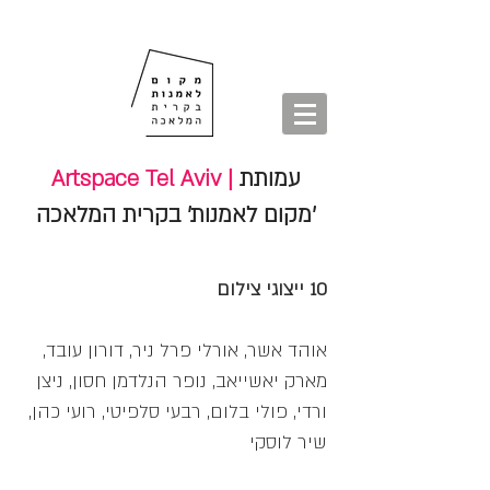
חנות
סיורים
shop
סיורים
tours
חנות
עמותת
Artspace Tel Aviv |
'מקום לאמנות' בקרית המלאכה
10 ייצוגי צילום
אוהד אשר, אורלי פרל ניר, דורון עובד,
מארק יאשייאב, נופר הנלדמן חסון, ניצן
ורדי, פולי בלום, רבעי סלפיטי, רועי כהן,
שיר לוסקי