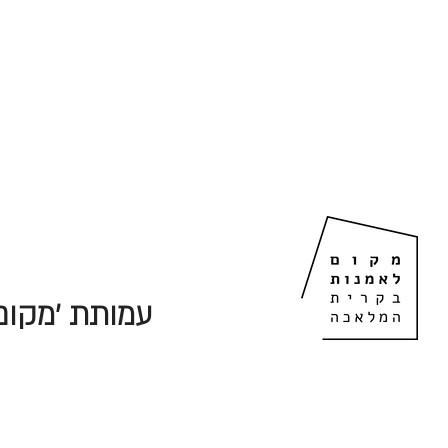
עמותת 'מקום