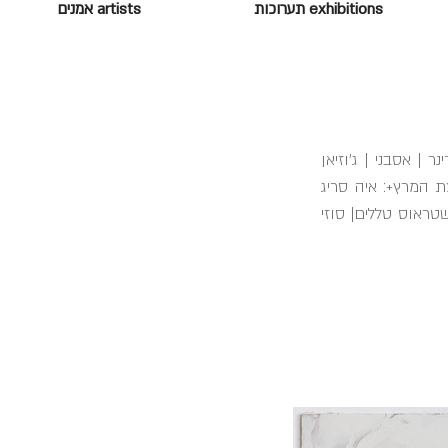
exhibitions תערוכות
artists אמנים
נר | אסבני | ג׳וזיאן
ת המרץ+: איה סריג
 שטראוס טללים| סוזי