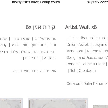
c צור קשר
Group tours תיאום סיורי קבוצות
ות אמן 8x
Odelia Elhanani
|
Oranit 
אודליה אלחנני | אורנית שירזי | אלי די
Diner
|
Asnabi
|
Josyane
ונונו | רתם רשף | שחר סריג | קבוצ
Vanounou
|
Rotem Res
| גילית לוין רונן | כרמלה אלדר| מירי
Sarig
|
and
Hameretz+:
שומוביץ | רות אורנבך
Ronen
|
Carmela Eldar
|
|
Ruth Orenbach
אוצרים: דליה דנון וניר הרמט
Curators: Dalia Danon a