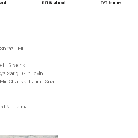
home בית
about אודות
ontact
Artist Wall x8 קיר
Shirazi
|
Eli
hef
|
Shachar
Aya Sarig
|
Gilit Levin
Miri Strauss Tlalim
|
Suzi
nd Nir Harmat