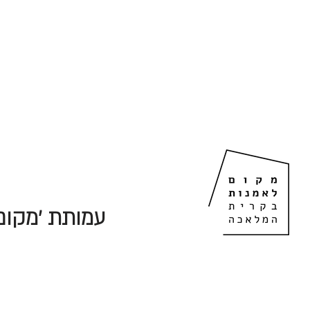
עמותת 'מקום