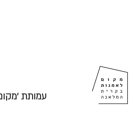
עמותת 'מקום