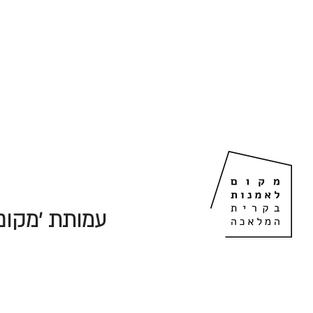
עמותת 'מקום