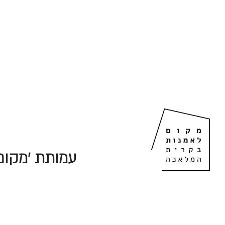
עמותת 'מקום