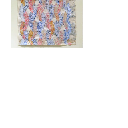
6.2.20- 29.2.20
לטקסט התערוכה
exhibition list רשימת תערוכות