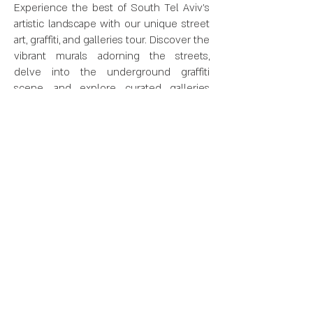
Experience the best of South Tel Aviv's
artistic landscape with our unique street
art, graffiti, and galleries tour. Discover the
vibrant murals adorning the streets,
delve into the underground graffiti
scene, and explore curated galleries
showcasing cutting-edge Israeli art.
בואו להכיר את כל הטוב שיש לקריית המלאכה
בדרום תל אביב להציע. בסיור עומק משולב זה
נבקר במספר גלריות וחללי תצוגה ונכיר את עולם
אמנות הרחוב והגרפיטי, המגיב בכל עת למתרחש
בארץ ובעולם.